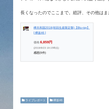
長くなったのでここまで。総評、その他はま
欅共和国2018(初回生産限定盤)【Blu-ray】
[ 欅坂46 ]
6,859円
価格:
(2019/8/23 19:15時点)
感想(9件)
ライブレポート
欅坂46