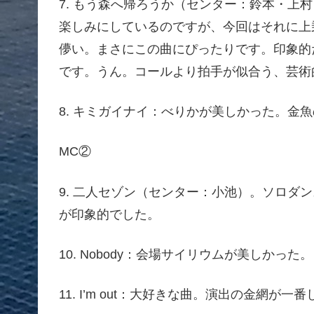
7. もう森へ帰ろうか（センター：鈴本・上
楽しみにしているのですが、今回はそれに上
儚い。まさにこの曲にぴったりです。印象的
です。うん。コールより拍手が似合う、芸術
8. キミガイナイ：べりかが美しかった。金
MC②
9. 二人セゾン（センター：小池）。ソロダ
が印象的でした。
10. Nobody：会場サイリウムが美しかった。
11. I’m out：大好きな曲。演出の金網が