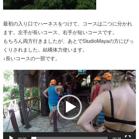
最初の入り口でハーネスをつけて、コースは二つに分かれ
ます。左手が長いコース、右手が短いコースです。
もちろん両方行きましたが、あとでStudioMayaの方にびっ
くりされました。結構体力使います。
↓長いコースの一部です。
動
画
プ
レ
ー
ヤ
ー
00:00
00:38