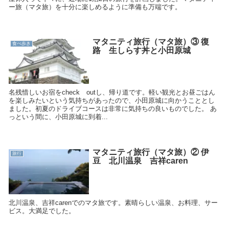
ー旅（マタ旅）を十分に楽しめるように準備も万端です。
マタニティ旅行（マタ旅）③ 復
食べ歩き
路 生しらす丼と小田原城
名残惜しいお宿をcheck outし、帰り道です。軽い観光とお昼ごはん
を楽しみたいという気持ちがあったので、小田原城に向かうこととし
ました。初夏のドライブコースは非常に気持ちの良いものでした。 あ
っという間に、小田原城に到着...
マタニティ旅行（マタ旅）② 伊
旅行
豆 北川温泉 吉祥caren
北川温泉、吉祥carenでのマタ旅です。素晴らしい温泉、お料理、サー
ビス。大満足でした。