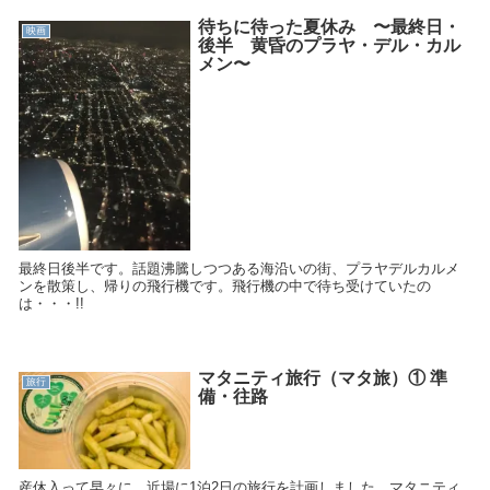
待ちに待った夏休み 〜最終日・
映画
後半 黄昏のプラヤ・デル・カル
メン〜
最終日後半です。話題沸騰しつつある海沿いの街、プラヤデルカルメ
ンを散策し、帰りの飛行機です。飛行機の中で待ち受けていたの
は・・・!!
マタニティ旅行（マタ旅）① 準
旅行
備・往路
産休入って早々に、近場に1泊2日の旅行を計画しました。マタニティ