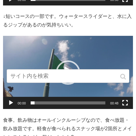
↓短いコースの一部です。ウォータースライダーと、水に入
るジップがあるのが気持ちいい。
動
画
プ
レ
ー
ヤ
ー
00:00
00:48
食事。飲み物はオールインクルーシブなので、食べ放題・
飲み放題です。軽食が食べられるスナック場が2箇所とメイ