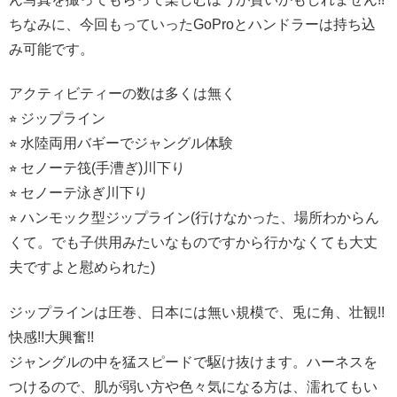
ちなみに、今回もっていったGoProとハンドラーは持ち込
み可能です。
アクティビティーの数は多くは無く
⭐︎ ジップライン
⭐︎ 水陸両用バギーでジャングル体験
⭐︎ セノーテ筏(手漕ぎ)川下り
⭐︎ セノーテ泳ぎ川下り
⭐︎ ハンモック型ジップライン(行けなかった、場所わからん
くて。でも子供用みたいなものですから行かなくても大丈
夫ですよと慰められた)
ジップラインは圧巻、日本には無い規模で、兎に角、壮観!!
快感!!大興奮!!
ジャングルの中を猛スピードで駆け抜けます。ハーネスを
つけるので、肌が弱い方や色々気になる方は、濡れてもい