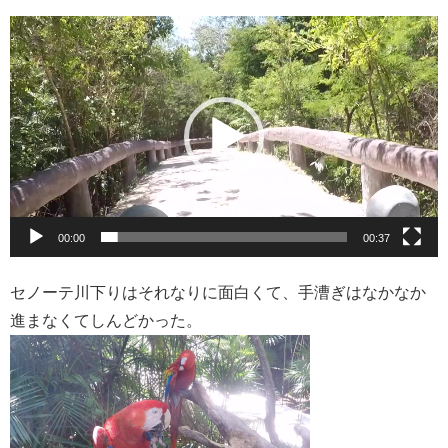
動
画
プ
レ
ー
ヤ
ー
00:00
00:37
セノーテ川下りはそれなりに面白くて、手漕ぎはなかなか
進まなくてしんどかった。