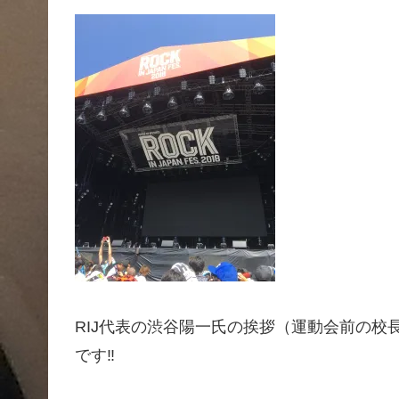
RIJ代表の渋谷陽一氏の挨拶（運動会前の
です‼️