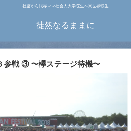
社畜から限界ママ社会人大学院生へ異世界転生
徒然なるままに
N 2018 参戦 ③ 〜欅ステージ待機〜