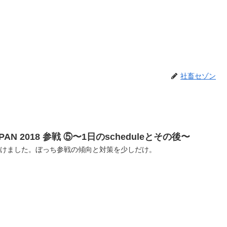
社畜セゾン
N JAPAN 2018 参戦 ⑤〜1日のscheduleとその後〜
かけました。ぼっち参戦の傾向と対策を少しだけ。