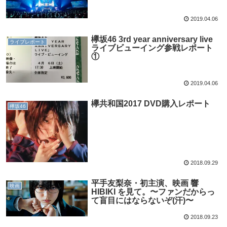
2019.04.06
欅坂46 3rd year anniversary live
ライブレポート
ライブビューイング参戦レポート
①
2019.04.06
欅共和国2017 DVD購入レポート
欅坂46
2018.09.29
平手友梨奈・初主演、映画 響
映画
HIBIKI を見て。〜ファンだからっ
て盲目にはならないぞ(汗)〜
2018.09.23