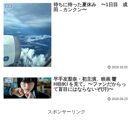
待ちに待った夏休み 〜1日目 成
映画
田→カンクン〜
2018.10.02
平手友梨奈・初主演、映画 響
映画
HIBIKI を見て。〜ファンだからっ
て盲目にはならないぞ(汗)〜
2018.09.23
スポンサーリンク