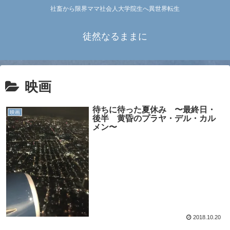
社畜から限界ママ社会人大学院生へ異世界転生
徒然なるままに
映画
待ちに待った夏休み 〜最終日・
映画
後半 黄昏のプラヤ・デル・カル
メン〜
2018.10.20