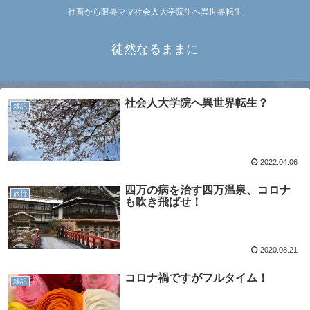
社畜から限界ママ社会人大学院生へ異世界転生
徒然なるままに
社会人大学院へ異世界転生？
雑記
2022.04.06
四万の病を治す四万温泉、コロナ
旅行
も吹き飛ばせ！
2020.08.21
コロナ禍ですがフルタイム！
雑記